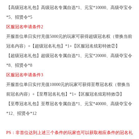
【
高级
冠名礼包】高级冠名专属自选
*1、元宝*10000、高级夺宝令
*5、招贤令*5
区服冠名
申请条件
2
开服首位
单日实付充值
5
000元的玩家可获得
超级
冠名权
（替换当前
冠名内容）
+【
超级
冠名礼包】
*1
+【区服冠名炫彩特效②】
【
超级
冠名礼包】超级冠名专属自选
*1、元宝*20000、高级夺宝令
*8、招贤令*8
区服冠名
申请条件
3
开服首位
单日实付充值
10
000元的玩家可获得
至尊
冠名权
（替换当
前冠名内容）
+【
至尊
冠名礼包】
*1
+【区服冠名炫彩特效③】
【
至尊
冠名礼包】
至尊
冠名专属
自选
*1、
元宝
*40000、高级夺宝令
*12、招贤令*12
PS：非首位达到上述三个条件的玩家也可以获取相应条件的冠名礼