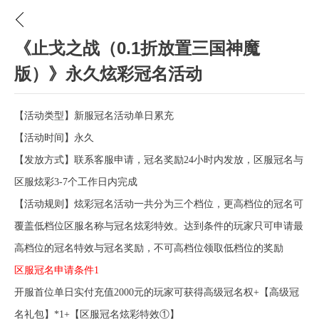
《止戈之战（0.1折放置三国神魔
版）》永久炫彩冠名活动
【活动类型】新服冠名活动单日累充
【活动时间】永久
【发放方式】联系客服申请，冠名奖励
24小时内发放，区服冠名与
区服炫彩3-7个工作日内完成
【活动规则】炫彩冠名活动一共分为三个档位，更高档位的冠名可
覆盖低档位区服名称与冠名炫彩特效。达到条件的玩家只可申请最
高档位的冠名特效与冠名奖励，不可高档位领取低档位的奖励
区服冠名
申请条件
1
开服首位
单日实付充值
2
000元的玩家可获得
高级
冠名权
+【
高级
冠
名礼包】
*1
+【区服冠名炫彩特效①】