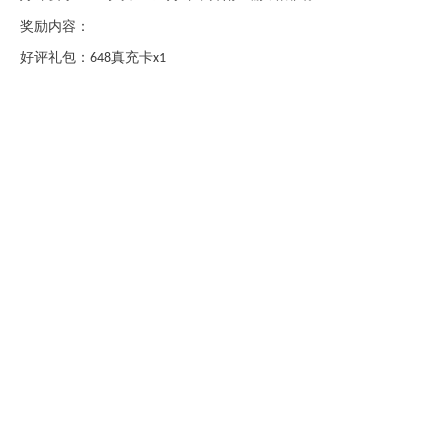
奖励内容：
好评礼包：
真充卡
648
x1