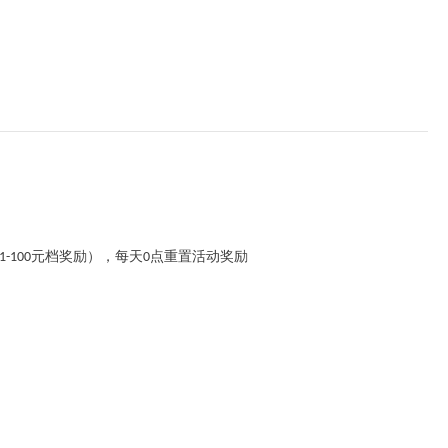
元档奖励），每天
点重置活动奖励
1-100
0