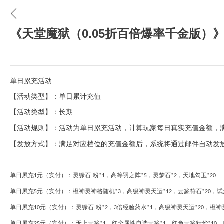
《天堂魔狱（0.05折百倍爆率千金版）
单日累充活动
【活动类型】：单日累计充值
【活动类型】
：
长期
【活动规则】：
活动为单日累充活动，计算玩家每日真实充值金额，
【发放方式】：满足对应档位的充值金额后
，
系统将通过邮件自动发
单日累充
元（实付）：灵缘石·粉
，高等羽之阵
，灵梦石
，天地勾玉
1
*1
*5
*2
*20
单日累充
元（实付）：橙神灵神格随机
，高级神灵天运
，云篆符石
，试
5
*3
*12
*20
单日累充
元（实付）：灵缘石·粉
，
倍经验药水
，高级神灵天运
，橙神
10
*2
3
*1
*20
单日累充
元（实付）：无上云篆
，红全属性自选云篆
，红色云篆精华
，