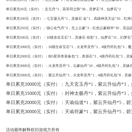
25
*1
*1
*10
单日累充
元（实付）：玄元丹
，高等羽之阵
，灵梦石
，仙梦石
50
*1
*30
*8
*2
单日累充
元（实付）：七宝凝元丹
，灵缘石·金
，高级神灵天运
，红神
100
*1
*1
*50
单日累充
元（实付）：镇心化气丹
，无上云篆
，红色云篆精华
，灵品
250
*2
*3
*30
单日累充
元（实付）：
级攻击宝石
，灵缘石·炫彩
，仙梦石
，幻梦石
500
10
*1
*2
*15
单日累充
元（实付）：
级生命宝石
，火龙帝灵丹
，
级丹药礼包
，魔
1000
10
*1
*1
4
*3
单日累充
元（实付）：粉
星异兽装备包
，兽源石
，
级丹药礼包
，灵
2000
5
*2
*3
4
*3
单日累充
元（实付）：火龙帝灵丹
，云篆仙丹
，
级丹药礼包
，灵缘石
3000
*2
*10
4
*3
单日累充
元（实付）：紫云升仙丹
，火龙帝灵丹
，
级丹药礼包
，灵缘
5000
*1
*1
4
*8
单日累充
元（实付）：
九天玄玉丹*1，紫云升仙丹*3，
10000
单日累充
元（实付）：
封神太极丹*1，紫云升仙丹*3，
15000
单日累充
元（实付）：
天谕仙道*1，紫云升仙丹*5，碧
20000
单日累充
元（实付）：
天谕符篆*1，紫云升仙丹*5，碧
30000
活动最终解释权归游戏方所有