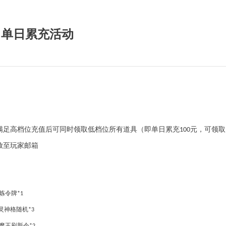
》单日累充活动
满足高档位充值后可同时领取低档位所有道具（即单日累充
元，可领取
100
放至玩家邮箱
炼令牌
*1
灵神格随机
*3
魔王刷新令