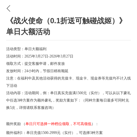
《战火使命（0.1折送可触碰战姬）》
单日大额活动
活动类型：单日大额福利
活动时间：
2025年3月
27
日
-202
6
年
3月
27
日
领取方式：提交客服申请，邮件发放
发放时间：
24小时内，节假日稍有顺延
注意：在福利中及其他活动获得的充值卡、现金卡、现金券等充值均不计入线
下活动
活动内容：活动期间，
例：
单日真实充值满
1500元（实付），可以从以下豪礼
中任选3种方案作为额外豪礼，奖励方案如下：（同种方案每日最多可同时兑
换5次，
详情
请联系客服咨询）
额外奖励
（
单日只可选择一种档位领取，不可高领低
）
：
额外福利
1：单日充值1500
-2999元
（实付），可选择
3种方案